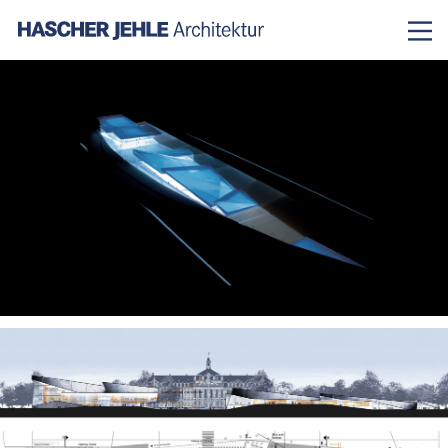
News
Projekte
chronologisch
Büro und Verwaltung
Kultur und Öffentliche Bauten
Gesundheit und Labor
Bildung und Forschung
Handel und Gewerbe
Wohnen und Hotel
Revitalisierung
Profil
Team
Kontakt