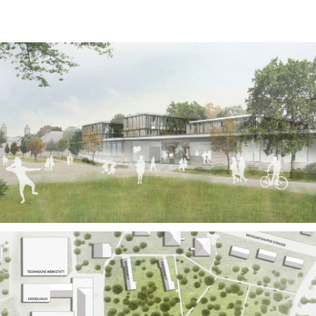
News
Projekte
chronologisch
Büro und Verwaltung
Kultur und Öffentliche Bauten
Gesundheit und Labor
Bildung und Forschung
Handel und Gewerbe
Wohnen und Hotel
Revitalisierung
Profil
Team
Kontakt