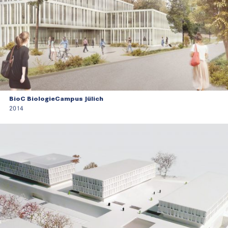
BioC BiologieCampus Jülich
2014