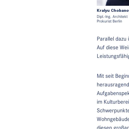
Kralyu Chobano
Dipl.-Ing. Architekt
Prokurist Berlin
Kralyu Chobanov ab
Diplom an der Tech
Parallel dazu
Berlin und arbeitet
Auf diese Wei
von Gerkan, Marg un
Seit 2011 ist er b
Leistungsfähi
Architektur und hat
u.a. für die Rober
realisiert. Seit 2022
Mit seit Begi
Fokus auf das The
herausragend
Planungscontrolling
Prokurist.
Aufgabenspekt
im Kulturber
Schwerpunkte 
Wohngebäude 
diesen großar