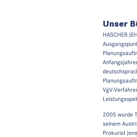
Unser B
HASCHER JEHLE
Ausgangspunk
Planungsauft
Anfangsjahren
deutschsprach
Planungsauft
VgV-Verfahren
Leistungsspe
2005 wurde Th
seinem Austri
Prokurist Jens