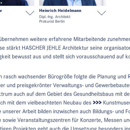
v
Heinrich Heidelmann
Dipl.-Ing. Architekt
Prokurist Berlin
solvierte 2009 sein
Heinrich Heidelmann beendete sein
nischen Universität
Studium, währenddessen er auch im
 übernehmen weitere erfahrene Mitarbeitende zunehmen
e anschließend bei
Bereich Szenenbild tätig war, 2011 an
se stärkt HASCHER JEHLE Architektur seine organisatori
d Partner, Berlin.
der Technischen Universität Berlin und
ei HASCHER JEHLE
kam im selben Jahr zu HASCHER JEHLE
gkeit bewusst aus und stellt sich vorausschauend auf
 hier Großprojekte
Architektur. Seit 2022 ist er assoziiert
t Bosch GmbH
und schwerpunktmäßig für das Thema
 ist er assoziiert mit
Gesundheitsbauten zuständig, seit 2025
nn rasch wachsender Bürogröße folgte die Planung und R
ma
ist er Prokurist.
er und preisgekrönter Verwaltungs- und Gewerbebauten
 und seit 2025
rum auch auf dem Gebiet des Gesundheitsbaus mit dem 
>>>
eich mit dem vielbeachteten Neubau des
Kunstmuseu
unserer Arbeit bilden inzwischen auch Bildungs- und 
sowie Veranstaltungszentren für Konzerte, Messen und
tigen Projekten geht auch die Umsetzung besonders inn