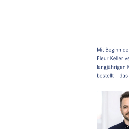
Mitarbeiter im Büro
Herrmann und Knut
Anschließend gründ
Partnerschaft mit 
gemeinsame Büro 
Architektur. Seit 20
für Baukonstruktio
der HFT Stuttgart.
Mit Beginn de
Fleur Keller 
langjährigen 
bestellt – da