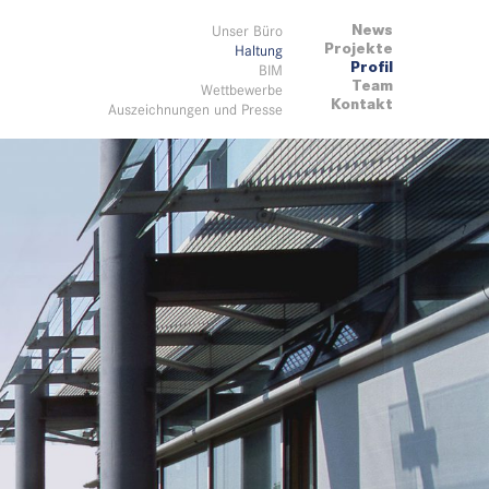
News
Unser Büro
Projekte
Haltung
Profil
BIM
Team
Wettbewerbe
Kontakt
Auszeichnungen und Presse