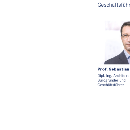
Geschäftsführe
Prof. Sebastian
Dipl.-Ing. Architekt
Bürogründer und
Geschäftsführer
Sebastian Jehle stu
Stuttgart und schlo
an der Universität 
1989 sammelte er 
Praxiserfahrungen 
Partner und arbeite