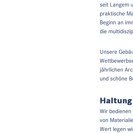
seit Langem u
praktische Ma
Beginn an im
die multidisz
Unsere Gebäud
Wettbewerbsen
jährlichen Ar
und schöne B
Haltung
Wir bedienen 
von Materiali
Wert legen wi