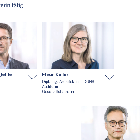
rin tätig.
 Jehle
Fleur Keller
Dipl.-Ing. Architektin | DGNB
Auditorin
Geschäftsführerin
dierte in London und
Fleur Keller studierte an der
ss sein Diplom 1992
Technischen Hochschule Graz und der
Stuttgart ab. 1988-
Universität Stuttgart, wo sie 1997
erste
diplomierte. Nach einer Mitarbeit bei
im Büro Behnisch &
Auer Weber Stuttgart trat sie 2001 in
te 1992 als freier
das Büro HASCHER JEHLE Architektur