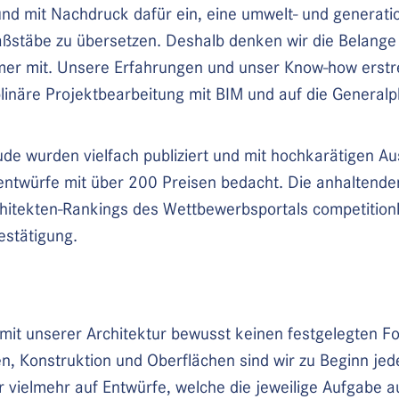
nd mit Nachdruck dafür ein, eine umwelt- und generati
ßstäbe zu übersetzen. Deshalb denken wir die Belange 
mer mit. Unsere Erfahrungen und unser Know-how erstr
iplinäre Projektbearbeitung mit BIM und auf die General
e wurden vielfach publiziert und mit hochkarätigen A
twürfe mit über 200 Preisen bedacht. Die anhaltenden
chitekten-Rankings des Wettbewerbsportals competitionl
estätigung.
mit unserer Architektur bewusst keinen festgelegten 
en, Konstruktion und Oberflächen sind wir zu Beginn jede
r vielmehr auf Entwürfe, welche die jeweilige Aufgabe 