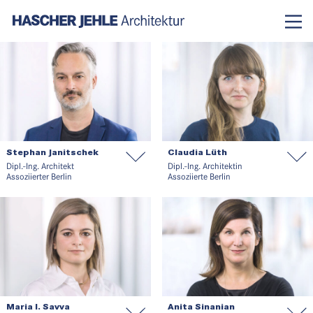
News
Projekte
Profil
Team
alphabetisch
Stephan Janitschek
Claudia Lüth
Geschäftsleitung
Dipl.-Ing. Architekt
Dipl.-Ing. Architektin
Assoziierte
Assoziierter Berlin
Assoziierte Berlin
Jobs
Kontakt
Maria I. Savva
Anita Sinanian