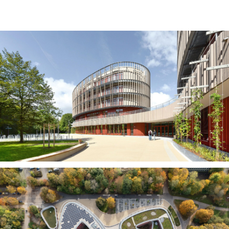
News
Projekte
chronologisch
Büro und Verwaltung
Kultur und Öffentliche Bauten
Gesundheit und Labor
Bildung und Forschung
Handel und Gewerbe
Wohnen und Hotel
Revitalisierung
Profil
Team
Kontakt