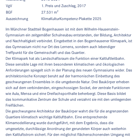
VgV
1. Preis und Zuschlag, 2017
BGF
27.531 m²
Auszeichnung
KlimaKulturKompetenz-Plakette 2025
Im Münchner Stadtteil Bogenhausen ist mit dem Wilhelm-Hausenstein-
Gymnasium ein zeitgemäßer Schulneubau entstanden, der Bildung, Architektur
und Nachhaltigkeit verbindet. Eingebettet in den Bogenhausener Klimapark, ist
das Gymnasium nicht nur Ort des Lernens, sondern auch lebendiger
Treffpunkt für die Gemeinschaft und das Quartier.
Der Klimapark hat als Landschaftsraum die Funktion einer Kaltluftleitbahn.
Diese sensible Lage mit ihren besonderen klimatischen und ökologischen
Anforderungen spiegelt sich in der Planung des neuen Gymnasiums wider. Das
architektonische Konzept beruht auf der harmonischen Einbettung des
geschwungenen Ensembles in die umgebende Natur. Drei Baukörper erheben
sich auf dem verbindenden, eingeschossigen Sockel, der zentrale Funktionen
wie Aula, Mensa und eine Dreifachsporthalle beherbergt. Diese Basis bildet
das kommunikative Zentrum der Schule und verzahnt sie mit den umliegenden
Freiflächen.
Die geschwungene Architektur der Baukörper wahrt die für die angrenzenden
Quartiere klimatisch wichtige Kaltluftbahn. Eine entsprechende
Klimamodellierung wurde durchgeführt, mit dem Ergebnis, dass die
umgesetzte, durchlässige Anordnung der gerundeten Körper auch weiterhin
den Kaltluftstrom sichert. Für den möglichst flächenschonenden Umgang mit