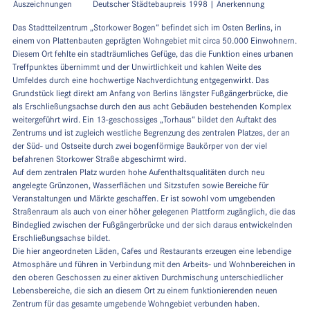
Auszeichnungen
Deutscher Städtebaupreis 1998 | Anerkennung
Das Stadtteilzentrum „Storkower Bogen“ befindet sich im Osten Berlins, in
einem von Plattenbauten geprägten Wohngebiet mit circa 50.000 Einwohnern.
Diesem Ort fehlte ein stadträumliches Gefüge, das die Funktion eines urbanen
Treffpunktes übernimmt und der Unwirtlichkeit und kahlen Weite des
Umfeldes durch eine hochwertige Nachverdichtung entgegenwirkt. Das
Grundstück liegt direkt am Anfang von Berlins längster Fußgängerbrücke, die
als Erschließungsachse durch den aus acht Gebäuden bestehenden Komplex
weitergeführt wird. Ein 13-geschossiges „Torhaus“ bildet den Auftakt des
Zentrums und ist zugleich westliche Begrenzung des zentralen Platzes, der an
der Süd- und Ostseite durch zwei bogenförmige Baukörper von der viel
befahrenen Storkower Straße abgeschirmt wird.
Auf dem zentralen Platz wurden hohe Aufenthaltsqualitäten durch neu
angelegte Grünzonen, Wasserflächen und Sitzstufen sowie Bereiche für
Veranstaltungen und Märkte geschaffen. Er ist sowohl vom umgebenden
Straßenraum als auch von einer höher gelegenen Plattform zugänglich, die das
Bindeglied zwischen der Fußgängerbrücke und der sich daraus entwickelnden
Erschließungsachse bildet.
Die hier angeordneten Läden, Cafes und Restaurants erzeugen eine lebendige
Atmosphäre und führen in Verbindung mit den Arbeits- und Wohnbereichen in
den oberen Geschossen zu einer aktiven Durchmischung unterschiedlicher
Lebensbereiche, die sich an diesem Ort zu einem funktionierenden neuen
Zentrum für das gesamte umgebende Wohngebiet verbunden haben.