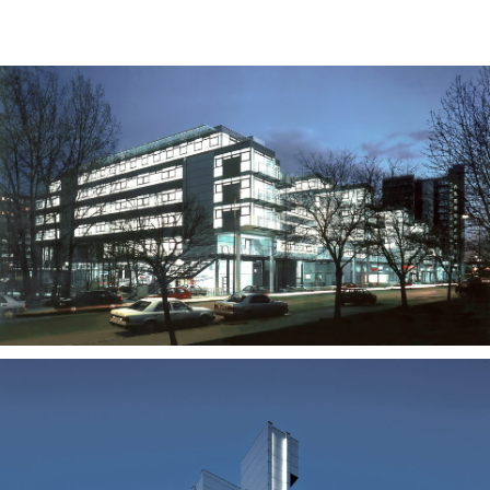
News
Projekte
chronologisch
Büro und Verwaltung
Kultur und Öffentliche Bauten
Gesundheit und Labor
Bildung und Forschung
Handel und Gewerbe
Wohnen und Hotel
Revitalisierung
Profil
Team
Kontakt