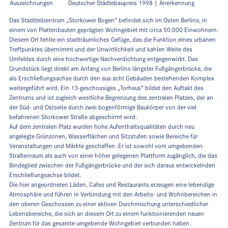
Auszeichnungen
Deutscher Städtebaupreis 1998 | Anerkennung
Das Stadtteilzentrum „Storkower Bogen“ befindet sich im Osten Berlins, in
einem von Plattenbauten geprägten Wohngebiet mit circa 50.000 Einwohnern.
Diesem Ort fehlte ein stadträumliches Gefüge, das die Funktion eines urbanen
Treffpunktes übernimmt und der Unwirtlichkeit und kahlen Weite des
Umfeldes durch eine hochwertige Nachverdichtung entgegenwirkt. Das
Grundstück liegt direkt am Anfang von Berlins längster Fußgängerbrücke, die
als Erschließungsachse durch den aus acht Gebäuden bestehenden Komplex
weitergeführt wird. Ein 13-geschossiges „Torhaus“ bildet den Auftakt des
Zentrums und ist zugleich westliche Begrenzung des zentralen Platzes, der an
der Süd- und Ostseite durch zwei bogenförmige Baukörper von der viel
befahrenen Storkower Straße abgeschirmt wird.
Auf dem zentralen Platz wurden hohe Aufenthaltsqualitäten durch neu
angelegte Grünzonen, Wasserflächen und Sitzstufen sowie Bereiche für
Veranstaltungen und Märkte geschaffen. Er ist sowohl vom umgebenden
Straßenraum als auch von einer höher gelegenen Plattform zugänglich, die das
Bindeglied zwischen der Fußgängerbrücke und der sich daraus entwickelnden
Erschließungsachse bildet.
Die hier angeordneten Läden, Cafes und Restaurants erzeugen eine lebendige
Atmosphäre und führen in Verbindung mit den Arbeits- und Wohnbereichen in
den oberen Geschossen zu einer aktiven Durchmischung unterschiedlicher
Lebensbereiche, die sich an diesem Ort zu einem funktionierenden neuen
Zentrum für das gesamte umgebende Wohngebiet verbunden haben.