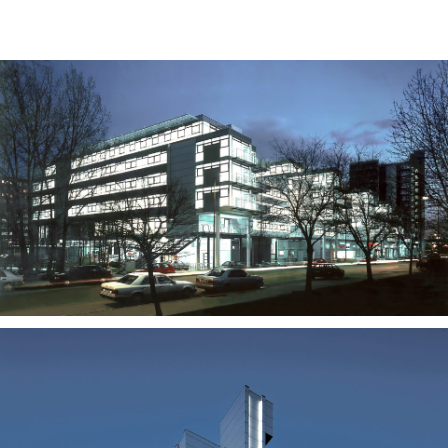
News
Projekte
chronologisch
Büro und Verwaltung
Kultur und Öffentliche Bauten
Gesundheit und Labor
Bildung und Forschung
Handel und Gewerbe
Wohnen und Hotel
Revitalisierung
Profil
Team
Kontakt