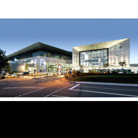
News
Projekte
chronologisch
Büro und Verwaltung
Kultur und Öffentliche Bauten
Gesundheit und Labor
Bildung und Forschung
Handel und Gewerbe
Wohnen und Hotel
Revitalisierung
Profil
Team
Kontakt