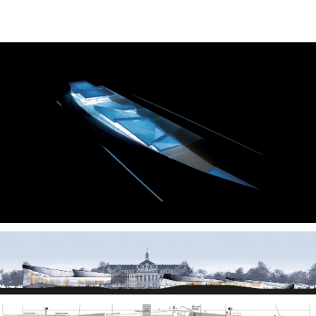
News
Projekte
chronologisch
Büro und Verwaltung
Kultur und Öffentliche Bauten
Gesundheit und Labor
Bildung und Forschung
Handel und Gewerbe
Wohnen und Hotel
Revitalisierung
Profil
Team
Kontakt