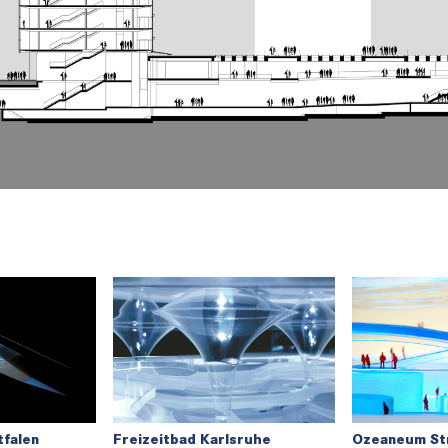
falen
Freizeitbad Karlsruhe
Ozeaneum St