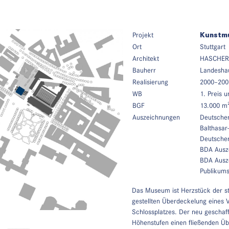
Projekt
Kunstm
Ort
Stuttgart
Architekt
HASCHER J
Bauherr
Landeshau
Realisierung
2000–200
WB
1. Preis 
BGF
13.000 m
Auszeichnungen
Deutscher
Balthasa
Deutscher
BDA Ausz
BDA Ausz
Publikums
Das Museum ist Herzstück der st
gestellten Überdeckelung eines
Schlossplatzes. Der neu geschaf
Höhenstufen einen fließenden Üb