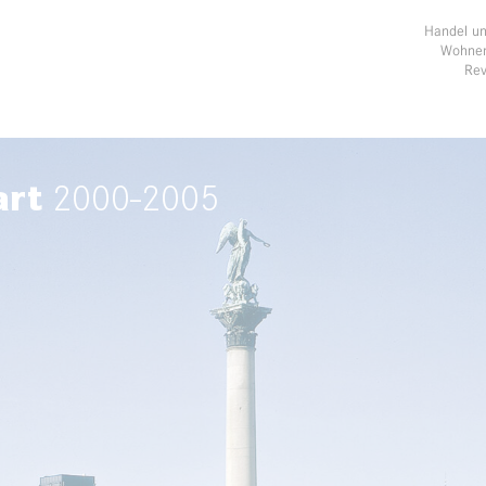
Handel u
Wohnen
Rev
art
2000-2005