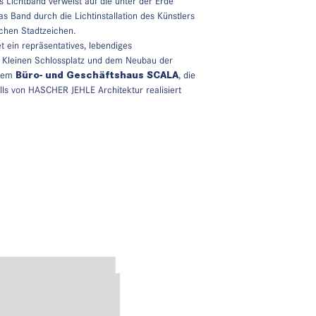
Lichtband verweist auf die unter der Erde
s Band durch die Lichtinstallation des Künstlers
chen Stadtzeichen.
 ein repräsentatives, lebendiges
Kleinen Schlossplatz und dem Neubau der
dem
Büro- und Geschäftshaus SCALA
, die
lls von HASCHER JEHLE Architektur realisiert