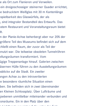
pe als Ort zum Flanieren und Verweilen.
in dreigeschossiger steinerner Quader errichtet,
ise bedrucktem Weißglas mit 30 m Kantenlänge
spielbarkeit des Glaswürfels, der als
sind integraler Bestandteil des Entwurfs. Das
stem Restaurant und Veranstaltungsraum bietet
dt.
in der Planie-Achse beherbergt aber nur 20% der
s größere Teil des Museums befindet sich auf dem
hließt einen Raum, der zuvor als Teil der
nutzt war. Die teilweise obsoleten Tunnelröhren
ellungsräumen transformiert. Vom
zügige Treppenanlage hinauf. Galerien zwischen
äsernen Hülle führen zu den Ausstellungsräumen
blicke auf die Stadt. Ein zweiter
langen Achse zu den introvertierten
e besondere räumliche Situation einen
en. Sie befinden sich in zwei übereinander
en Kleinen Schlossplatz. Über Lufträume und
ungsebenen unmittelbar miteinander verbunden und
ionsräume. Ein in den Platz über den