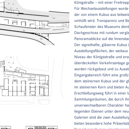
Königstraße – mit einer Freitrep
Für Wechselausstellungen wurde e
der von einem Kubus aus teilwe
umhüllt wird. Transparenz und Be
Schaufenster des Museums dient, 
Dachgeschoss mit rundum vergla
Panoramablicke auf die Innensta
Der signethafte, gläserne Kubus 
Ausstellungsflächen, der weitau
Niveau der Königsstraße und ersc
überdeckelten Verkehrsanlage ge
wurden rückgebaut und zu Ausst
Eingangsbereich führt eine groß
dem steinernen Kubus und der gl
im steinernen Kern und bieten Aus
Erschließungsweg führt in einer 
Sammlungsräumen, die durch ihr
unverwechselbaren Charakter hab
liegenden Ebenen unter dem neu
Galerien sind die zwei Ausstell
bieten besonders hohe Präsentat