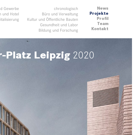
News
nd Gewerbe
chronologisch
Projekte
 und Hotel
Büro und Verwaltung
Profil
italisierung
Kultur und Öffentliche Bauten
Team
Gesundheit und Labor
Kontakt
Bildung und Forschung
-Platz Leipzig
2020