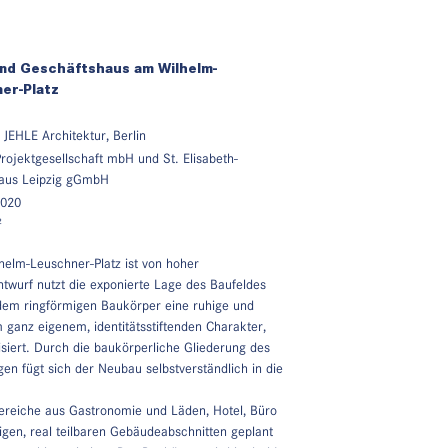
nd Geschäftshaus am Wilhelm-
er-Platz
EHLE Architektur, Berlin
rojektgesellschaft mbH und St. Elisabeth-
aus Leipzig gGmbH
2020
²
elm-Leuschner-Platz ist von hoher
twurf nutzt die exponierte Lage des Baufeldes
dem ringförmigen Baukörper eine ruhige und
m ganz eigenem, identitätsstiftenden Charakter,
isiert. Durch die baukörperliche Gliederung des
en fügt sich der Neubau selbstverständlich in die
ereiche aus Gastronomie und Läden, Hotel, Büro
igen, real teilbaren Gebäudeabschnitten geplant