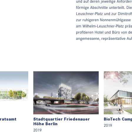
und auf deren jeweilige Anforder
förmige Abschnitte unterteilt. Di
Leuschner-Platz und zur Dimitrof
zur ruhigeren Nonnenmühlgasse 
am Wilhelm-Leuschner-Platz präs
profitieren Hotel und Büro von d
angemessene, repräsentative Auß
dratsamt
Stadtquartier Friedenauer
BioTech Camp
Höhe Berlin
2019
2019