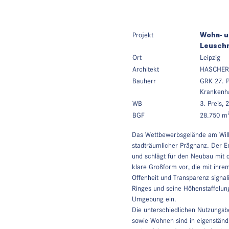
Projekt
Wohn- u
Leuschn
Ort
Leipzig
Architekt
HASCHER J
Bauherr
GRK 27. P
Krankenh
WB
3. Preis, 
BGF
28.750 m
Das Wettbewerbsgelände am Wilh
stadträumlicher Prägnanz. Der En
und schlägt für den Neubau mit 
klare Großform vor, die mit ihre
Offenheit und Transparenz signal
Ringes und seine Höhenstaffelung
Umgebung ein.
Die unterschiedlichen Nutzungsb
sowie Wohnen sind in eigenständ